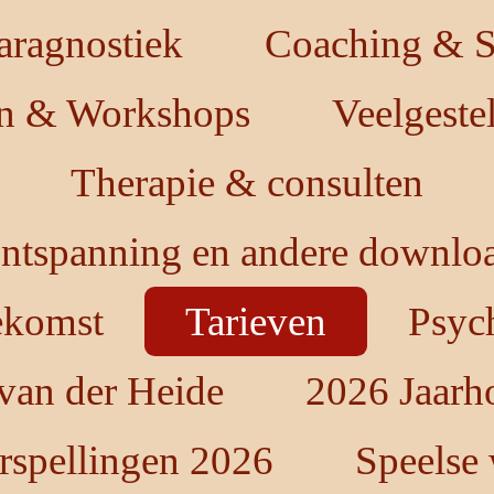
aragnostiek
Coaching & St
en & Workshops
Veelgeste
Therapie & consulten
ntspanning en andere downloa
oekomst
Tarieven
Psych
 van der Heide
2026 Jaarh
rspellingen 2026
Speelse