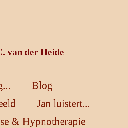
C. van der Heide
...
Blog
eeld
Jan luistert...
se & Hypnotherapie