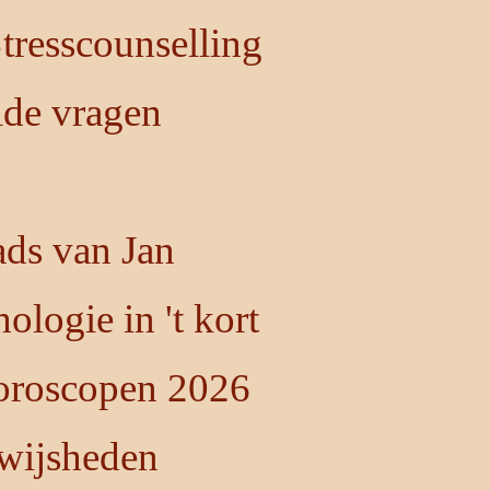
resscounselling
lde vragen
ds van Jan
ologie in 't kort
oroscopen 2026
 wijsheden