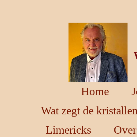
Ga
direct
naar
de
hoofdinhoud
Home
J
Wat zegt de kristalle
Limericks
Over