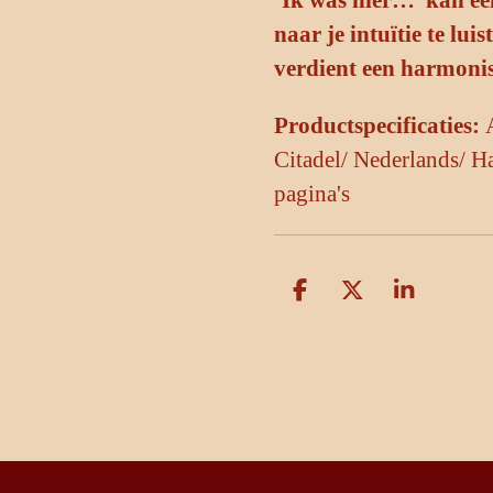
naar je intuïtie te l
verdient een harmonis
Productspecificaties:
Citadel/
Nederlands/
H
pagina's
D
D
S
e
e
h
l
e
a
e
l
r
n
e