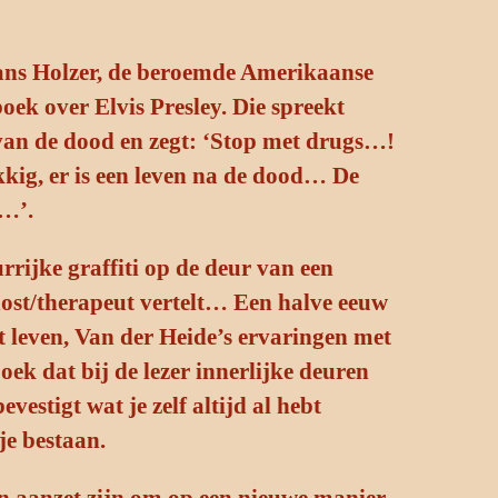
Hans Holzer, de beroemde Amerikaanse
oek over Elvis Presley. Die spreekt
van de dood en zegt: ‘Stop met drugs…!
kkig, er is een leven na de dood… De
t…’.
rijke graffiti op de deur van een
ost/therapeut vertelt… Een halve eeuw
t leven, Van der Heide’s ervaringen met
ek dat bij de lezer innerlijke deuren
estigt wat je zelf altijd al hebt
je bestaan.
n aanzet zijn om op een nieuwe manier