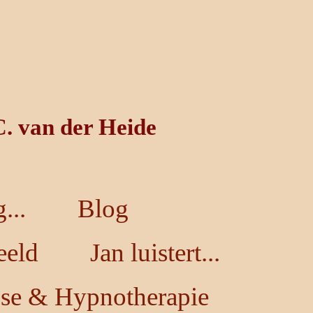
C. van der Heide
...
Blog
eeld
Jan luistert...
se & Hypnotherapie