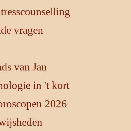
resscounselling
lde vragen
ds van Jan
ologie in 't kort
oroscopen 2026
 wijsheden