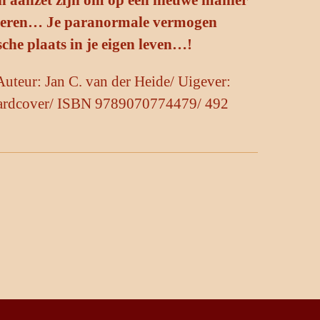
uisteren… Je paranormale vermogen
che plaats in je eigen leven…!
Auteur: Jan C. van der Heide/ Uigever:
ardcover/ ISBN
9789070774479/ 4
92