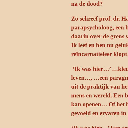
na de dood?
Zo schreef prof. dr. 
parapsycholoog, een b
daarin over de grens 
Ik leef en ben nu gelu
reïncarnatieleer klop
‘Ik was hier…’ …kleur
leven…
, …een paragn
uit de praktijk van he
mens en wereld. Een bo
kan openen… Of het bev
gevoeld en ervaren in 
‘Ik was hier…’
kan ee