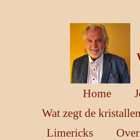
Ga
direct
naar
de
hoofdinhoud
Home
J
Wat zegt de kristalle
Limericks
Over