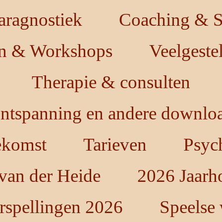
aragnostiek
Coaching & St
en & Workshops
Veelgeste
Therapie & consulten
ntspanning en andere downloa
oekomst
Tarieven
Psych
 van der Heide
2026 Jaarh
rspellingen 2026
Speelse