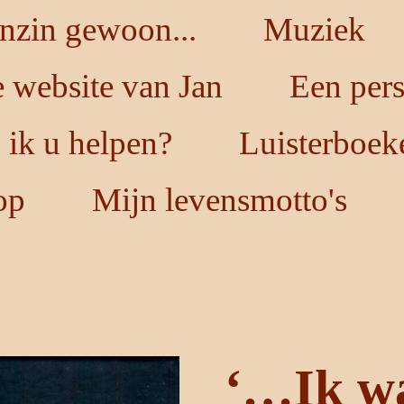
nzin gewoon...
Muziek
 website van Jan
Een per
ik u helpen?
Luisterboek
op
Mijn levensmotto's
‘…Ik w