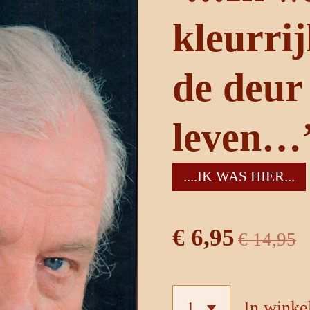
kleurrij
de deur
leven…’
....IK WAS HIER...
€ 6,95
€ 14,95
In wink