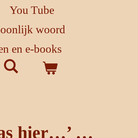
You Tube
soonlijk woord
en en e-books
as hier…’ …