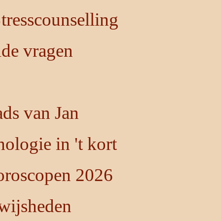
resscounselling
lde vragen
ds van Jan
ologie in 't kort
oroscopen 2026
 wijsheden