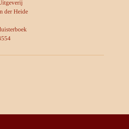
Uitgeverij
n der Heide
luisterboek
4554