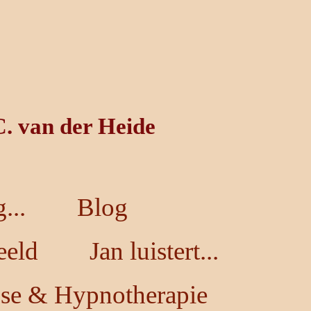
C. van der Heide
...
Blog
eeld
Jan luistert...
se & Hypnotherapie