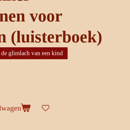
nen voor
n (luisterboek)
: de glimlach van een kind
elwagen