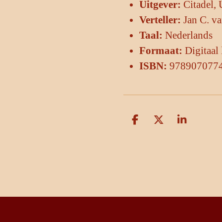
Uitgever:
Citadel, 
Verteller:
Jan C. va
Taal:
Nederlands
Formaat:
Digitaal 
ISBN:
978907077
D
D
S
e
e
h
l
e
a
e
l
r
n
e