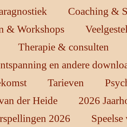
aragnostiek
Coaching & St
en & Workshops
Veelgeste
Therapie & consulten
ntspanning en andere downloa
oekomst
Tarieven
Psych
 van der Heide
2026 Jaarh
rspellingen 2026
Speelse