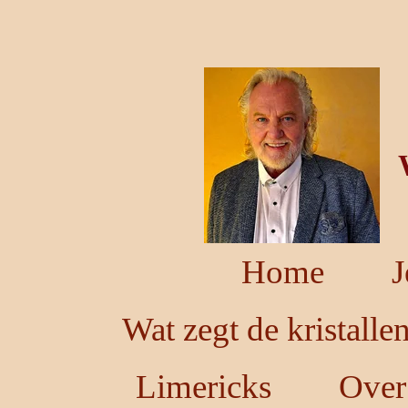
Ga
direct
naar
de
hoofdinhoud
Home
J
Wat zegt de kristalle
Limericks
Over