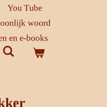
You Tube
soonlijk woord
en en e-books
kker