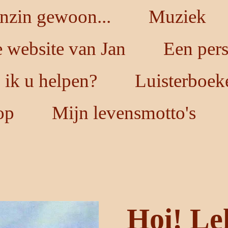
nzin gewoon...
Muziek
 website van Jan
Een per
ik u helpen?
Luisterboek
op
Mijn levensmotto's
Hoi! Le