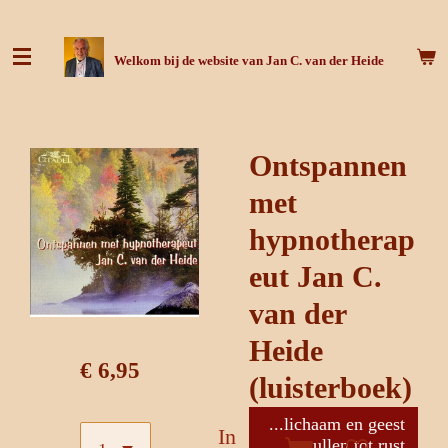
Ga
direct
Welkom bij de website van Jan C. van der Heide
naar
de
hoofdinhoud
Ontspannen
met
hypnotherap
eut Jan C.
van der
Heide
€ 6,95
(luisterboek)
...lichaam en geest
In
zullen tot rust