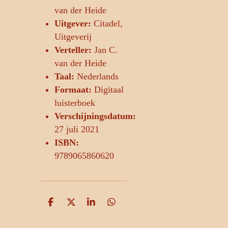
van der Heide
Uitgever:
Citadel,
Uitgeverij
Verteller:
Jan C.
van der Heide
Taal:
Nederlands
Formaat:
Digitaal
luisterboek
Verschijningsdatum:
27 juli 2021
ISBN:
9789065860620
D
D
S
D
e
e
h
e
l
e
a
l