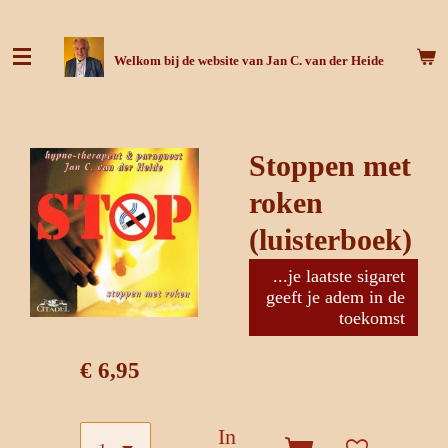
Ga
direct
Welkom bij de website van Jan C. van der Heide
naar
de
hoofdinhoud
Stoppen met
roken
(luisterboek)
...je laatste sigaret
geeft je adem in de
toekomst
€ 6,95
In