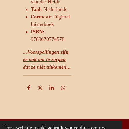
van der Heide
Taal:
Nederlands
Formaat:
Digitaal
luisterboek
ISBN:
9789070774578
...Voorspellingen zijn
er ook om te zorgen
dat ze níét uitkomen...
D
D
S
D
e
e
h
e
l
e
a
l
e
l
r
e
n
e
n
Deze website maakt gebruik van cookies om uw