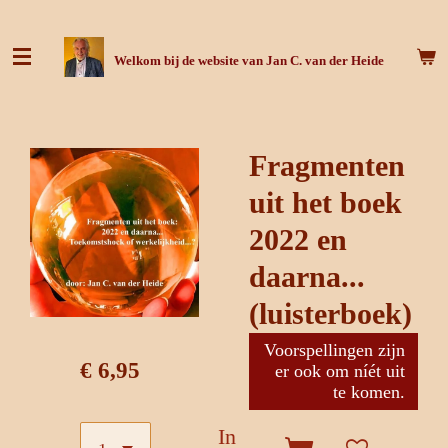
Ga
direct
Welkom bij de website van Jan C. van der Heide
naar
de
hoofdinhoud
Fragmenten
uit het boek
2022 en
daarna...
(luisterboek)
Voorspellingen zijn
€ 6,95
er ook om níét uit
te komen.
In