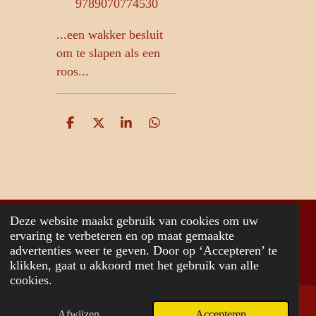
9789070774530
...een wakker besluit
om te slapen als een
roos...
D
D
S
D
e
e
h
e
l
e
a
l
e
l
r
e
n
e
n
Deze website maakt gebruik van cookies om uw
© 2026 www.jancvanderheide.com
ervaring te verbeteren en op maat gemaakte
advertenties weer te geven. Door op ‘Accepteren’ te
Powered by
JouwWeb
klikken, gaat u akkoord met het gebruik van alle
cookies.
Afwijzen
Accepteren