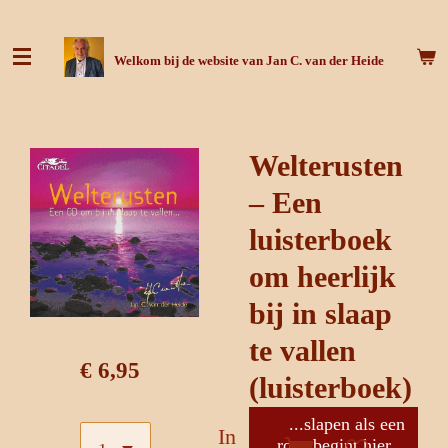
Ga
direct
Welkom bij de website van Jan C. van der Heide
naar
de
hoofdinhoud
Welterusten
– Een
luisterboek
om heerlijk
bij in slaap
te vallen
€ 6,95
(luisterboek)
...slapen als een
In
roos begint hier...