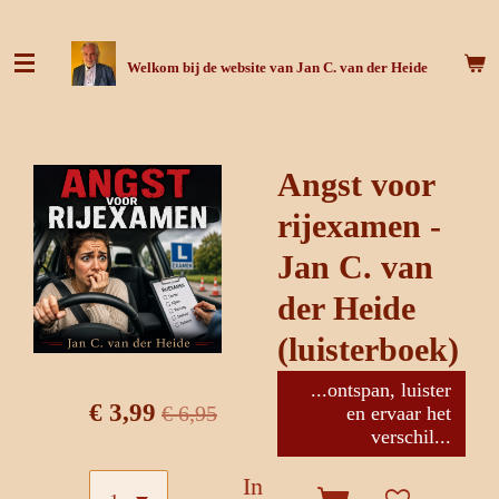
Ga
direct
Welkom bij de website van Jan C. van der Heide
naar
de
hoofdinhoud
Angst voor
rijexamen -
Jan C. van
der Heide
(luisterboek)
...ontspan, luister
€ 3,99
€ 6,95
en ervaar het
verschil...
In