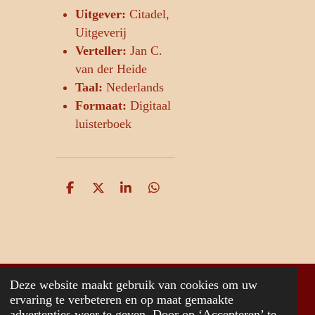
Uitgever:
Citadel,
Uitgeverij
Verteller:
Jan C.
van der Heide
Taal:
Nederlands
Formaat:
Digitaal
luisterboek
D
D
S
D
e
e
h
e
l
e
a
l
e
l
r
e
n
e
n
Deze website maakt gebruik van cookies om uw
© 2026 www.jancvanderheide.com
ervaring te verbeteren en op maat gemaakte
advertenties weer te geven. Door op ‘Accepteren’ te