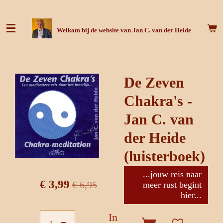
Ga
direct
Welkom bij de website van Jan C. van der Heide
naar
de
hoofdinhoud
De Zeven
Chakra's -
Jan C. van
der Heide
(luisterboek)
...jouw reis naar
€ 3,99
€ 6,95
meer rust begint
hier...
In