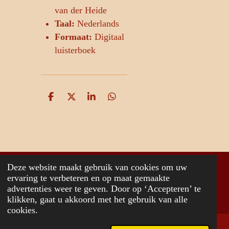
van der Heide
Taal:
Nederlands
Formaat:
Digitaal
luisterboek
D
D
S
D
e
e
h
e
l
e
a
l
e
l
r
e
n
e
n
Deze website maakt gebruik van cookies om uw
© 2026 www.jancvanderheide.com
ervaring te verbeteren en op maat gemaakte
advertenties weer te geven. Door op ‘Accepteren’ te
Powered by
JouwWeb
klikken, gaat u akkoord met het gebruik van alle
cookies.