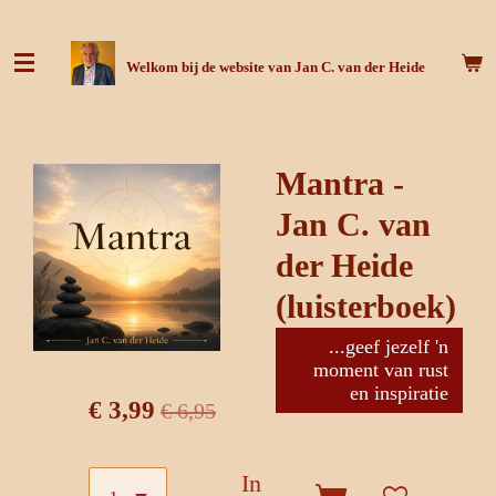
Ga
direct
Welkom bij de website van Jan C. van der Heide
naar
de
hoofdinhoud
Mantra -
Jan C. van
der Heide
(luisterboek)
...geef jezelf 'n
moment van rust
en inspiratie
€ 3,99
€ 6,95
In