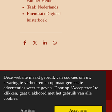
van der Heide
Taal:
Nederlands
Formaat:
Digitaal
luisterboek
D
D
S
D
e
e
h
e
l
e
a
l
e
l
r
e
n
e
n
Deze website maakt gebruik van cookies om uw
© 2026 www.jancvanderheide.com
ervaring te verbeteren en op maat gemaakte
advertenties weer te geven. Door op ‘Accepteren’ te
Powered by
JouwWeb
klikken, gaat u akkoord met het gebruik van alle
cookies.
Afwijzen
Accepteren