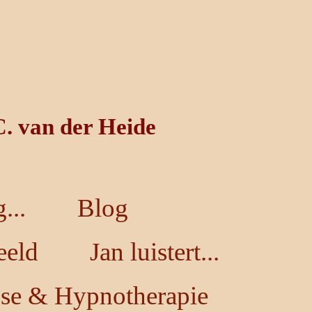
C. van der Heide
...
Blog
eeld
Jan luistert...
se & Hypnotherapie