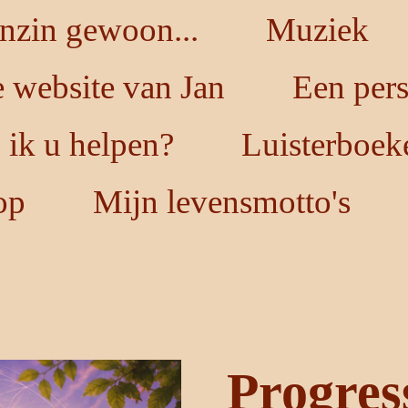
nzin gewoon...
Muziek
 website van Jan
Een per
ik u helpen?
Luisterboek
op
Mijn levensmotto's
Progress