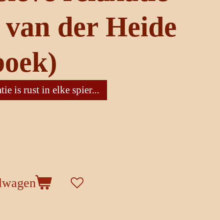
. van der Heide
boek)
ie is rust in elke spier...
elwagen