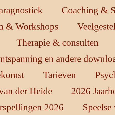
aragnostiek
Coaching & St
en & Workshops
Veelgeste
Therapie & consulten
ntspanning en andere downloa
oekomst
Tarieven
Psych
 van der Heide
2026 Jaarh
rspellingen 2026
Speelse