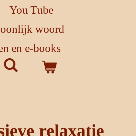
You Tube
soonlijk woord
en en e-books
ieve relaxatie