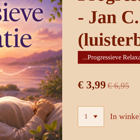
- Jan C
(luister
...Progressieve Relaxat
€ 3,99
€ 6,95
In wink