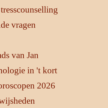
resscounselling
lde vragen
ds van Jan
ologie in 't kort
oroscopen 2026
 wijsheden