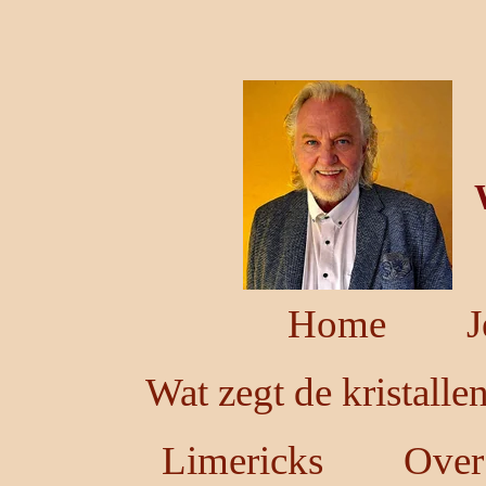
Ga
direct
naar
de
hoofdinhoud
Home
J
Wat zegt de kristalle
Limericks
Over