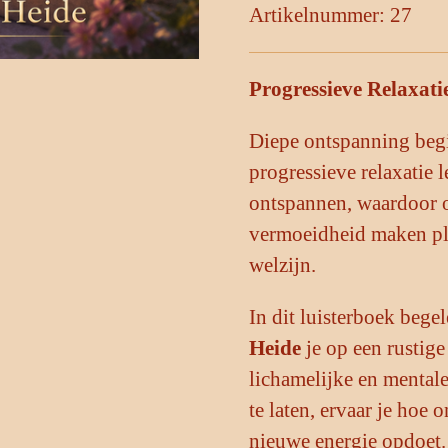
Artikelnummer:
27
Progressieve Relaxati
Diepe ontspanning begi
progressieve relaxatie le
ontspannen, waardoor oo
vermoeidheid maken pla
welzijn.
In dit luisterboek beg
Heide
je op een rustig
lichamelijke en mental
te laten, ervaar je hoe 
nieuwe energie opdoet.