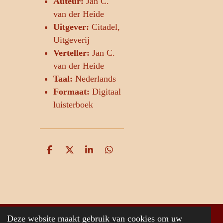
Auteur:
Jan C.
van der Heide
Uitgever:
Citadel,
Uitgeverij
Verteller:
Jan C.
van der Heide
Taal:
Nederlands
Formaat:
Digitaal
luisterboek
D
D
S
D
e
e
h
e
l
e
a
l
e
l
r
e
n
e
n
Deze website maakt gebruik van cookies om uw