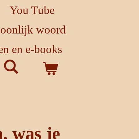
You Tube
soonlijk woord
en en e-books
 was je