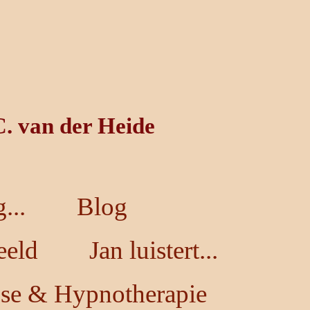
C. van der Heide
...
Blog
eeld
Jan luistert...
se & Hypnotherapie