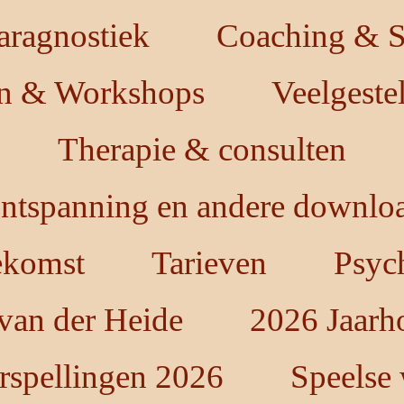
aragnostiek
Coaching & St
en & Workshops
Veelgeste
Therapie & consulten
ntspanning en andere downloa
oekomst
Tarieven
Psych
 van der Heide
2026 Jaarh
rspellingen 2026
Speelse