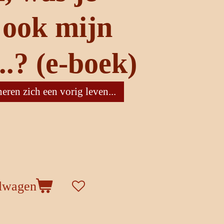
 ook mijn
..? (e-boek)
eren zich een vorig leven...
elwagen