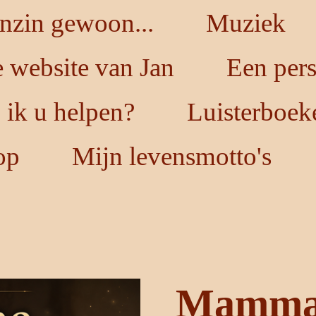
nzin gewoon...
Muziek
 website van Jan
Een per
ik u helpen?
Luisterboek
op
Mijn levensmotto's
Mamma,