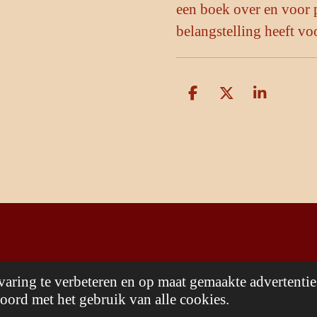
een boek over en voor 
belangstelling heeft vo
D
D
S
e
e
h
l
e
a
e
l
r
n
e
aring te verbeteren en op maat gemaakte advertentie
oord met het gebruik van alle cookies.