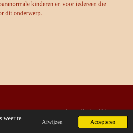
paranormale kinderen en voor iedereen die
or dit onderwerp.
Powered by
JouwWeb
s weer te
Afwijzen
Accepteren