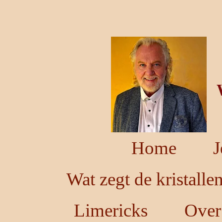
Ga
direct
naar
de
hoofdinhoud
Home
J
Wat zegt de kristalle
Limericks
Over