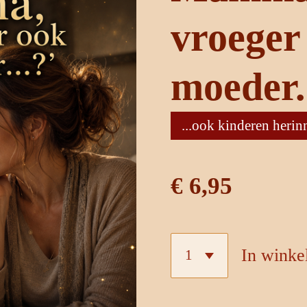
vroeger
moeder.
...ook kinderen herinn
€ 6,95
In wink