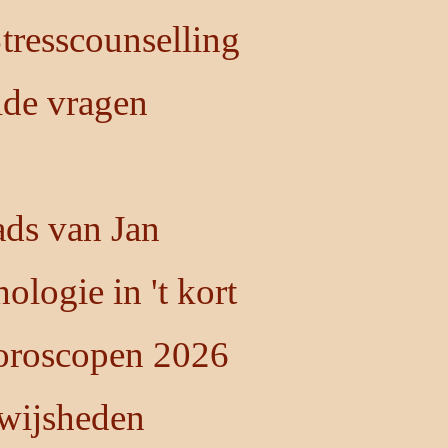
resscounselling
lde vragen
ds van Jan
ologie in 't kort
oroscopen 2026
 wijsheden