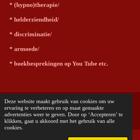
* (hypno)therapie/
* helderziendheid/
* discriminatie/
* armoede/
* boekbesprekingen op You Tube etc.
Deze website maakt gebruik van cookies om uw
© 2026 www.jancvanderheide.com
ervaring te verbeteren en op maat gemaakte
advertenties weer te geven. Door op ‘Accepteren’ te
Powered by
JouwWeb
klikken, gaat u akkoord met het gebruik van alle
cookies.