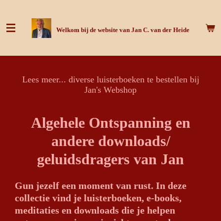
Ga
direct
Welkom bij de website van Jan C. van der Heide
naar
de
hoofdinhoud
Lees meer... diverse luisterboeken te bestellen bij
Jan's Webshop
Algehele Ontspanning en
andere downloads/
geluidsdragers van Jan
Gun jezelf een moment van rust. In deze
collectie vind je luisterboeken, e-books,
meditaties en downloads die je helpen