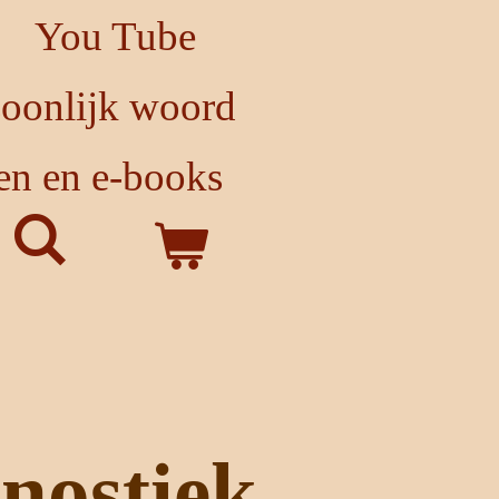
You Tube
soonlijk woord
en en e-books
nostiek