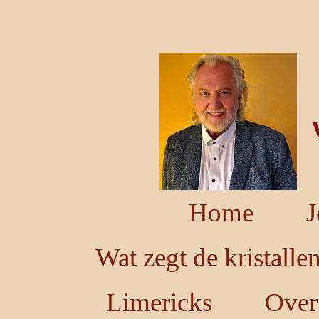
Ga
direct
naar
de
hoofdinhoud
Home
J
Wat zegt de kristalle
Limericks
Over