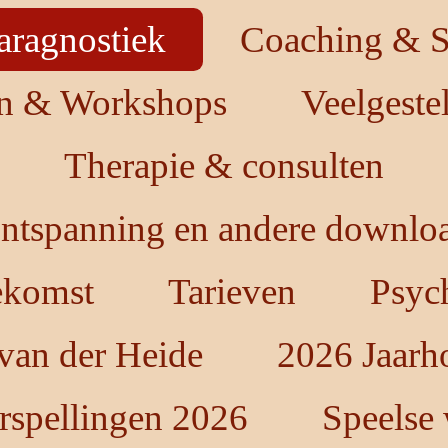
aragnostiek
Coaching & St
en & Workshops
Veelgeste
Therapie & consulten
ntspanning en andere downloa
oekomst
Tarieven
Psych
 van der Heide
2026 Jaarh
rspellingen 2026
Speelse