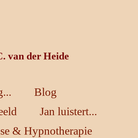
C. van der Heide
...
Blog
eeld
Jan luistert...
se & Hypnotherapie