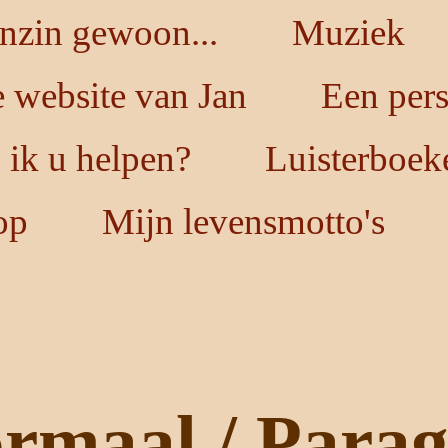
nzin gewoon...
Muziek
 website van Jan
Een per
ik u helpen?
Luisterboek
op
Mijn levensmotto's
rmaal / Parag