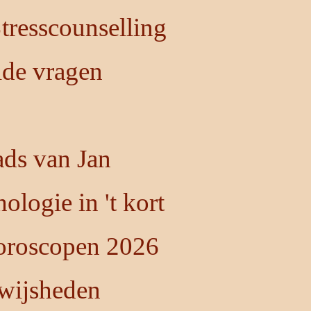
resscounselling
lde vragen
ds van Jan
ologie in 't kort
oroscopen 2026
 wijsheden