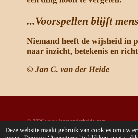
...Voorspellen blijft men
Niemand heeft de wijsheid in p
naar inzicht, betekenis en ric
©
Jan C. van der Heide
© 2026 www.jancvanderheide.com
Deze website maakt gebruik van cookies om uw erv
geven. Door op ‘Accepteren’ te klikken, gaat u akk