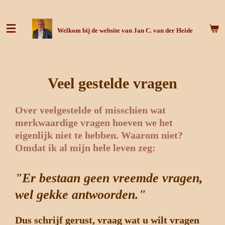
Ga
direct
Welkom bij de website van Jan C. van der Heide
naar
de
hoofdinhoud
Veel gestelde vragen
Over veelgestelde of misschien wat
merkwaardige vragen hoeven we het
eigenlijk niet te hebben. Waarom niet?
Omdat ik al mijn hele leven zeg:
"Er bestaan geen vreemde vragen,
wel gekke antwoorden."
Dus schrijf gerust, vraag wat u wilt vragen